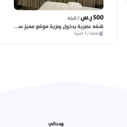
shortcuts
shortcuts
for
for
changing
changing
500 ر.س
dates.
dates.
/
لليلة
شقه عصرية بدخول رمزية موقع مميز سهل الدخول والخروج
شقة
/
3
أسّرة
وحداتي