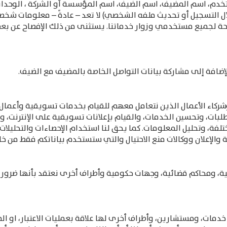
تخدم، اسم المضيف، اسم الضيف، اسم المؤسسة أو الشركة ، الوحدات
ل التسجيل أو تحديث ملفه الشخصي) لا تعد – عادةً – معلومات ش
ة لجميع مستخدمي وزوار خدماتنا. يستثنى من ذلك الإفصاح عن بعض 
ضافة إلى مشاركة بيانات التواصل الخاصة بالمضيف مع الضيف.
اء الأعمال الذين نتعامل معهم للقيام بخدمات تسويقية وأعمال تش
ات، وتحسين الخدمات، والقيام بإعلانات تسويقية على الإنترنت، وإ
تلفة، وتحليل المعلومات. كما يحق لنا استخدام الإحصاءات والتحليل
ة والإعلان ووكالات منع الاحتيال والتي ستستخدم بياناتكم فقط من 
ومحاكم قضائية، وجهات حكومية وأطراف أخرى نعتقد بأنها ضرورية لل
مات، ومستشارين، وأطراف أخرى لها علاقة بعمليات الاعتبار، او المف