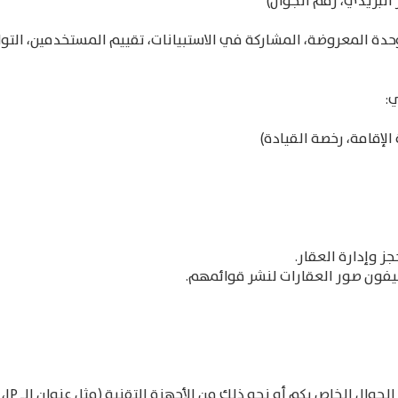
 البريدي، رقم الجوال)
shortcuts
shortcuts
for
for
changing
changing
حدة المعروضة، المشاركة في الاستبيانات، تقييم المستخدمين، التو
dates.
dates.
ي:
لإقامة، رخصة القيادة)
ز وإدارة العقار.
يفون صور العقارات لنشر قوائمهم.
 أو نحو ذلك من الأجهزة التقنية (مثل عنوان الـ IP، نوع المتصفح، نظام التشغيل)