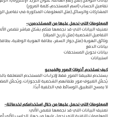
بيانات التواصل (مثل رقم الهاتف، عنوان البريد الإلكتروني، الرمز
تفاصيل الحساب (اسم المستخدم، كلمة المرور)
المشاركات والرسائل (مثل المعلومات المذكورة في تفاصيل الو
المعلومات التي نحصل عليها من المستخدمين:-
تصنيف البيانات التي قد نجمعها منكم بشكل مباشر تتضمن الآت
التفاصيل الشخصية (مثل تاريخ الميلاد)
وثائق الهوية (مثل جواز السفر، بطاقة الهوية الوطنية، بطاقة ا
بيانات الدفع
بيانات تحويل المستحقات
استبيانات
كيف نستخدم أذونات الصور والفيديو
يستخدم تطبيقنا الصور فقط لإجراءات المستخدم المتعلقة بالحج
يُحمّل الضيوف صور ملفاتهم الشخصية للحجوزات، ويُحمّل المض
لا يمسح التطبيق الوسائط في الخلفية أبدًا.
المعلومات التي نحصل عليها من خلال استخدامكم لخدماتنا:-
تصنيف البيانات التي قد نجمعها تتضمن الآتي:
المعلومات التقنية التي نحصل عليها من جهاز الحاسب الآلي أو الجوال الخاص بكم