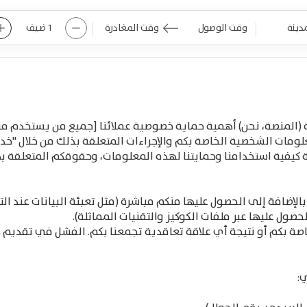
1
ضيف
Navigate
Navigate
backward
forward
to
to
interact
interact
with
with
the
the
calendar
calendar
(المنصة، نحن) أهمية حماية خصوصية عملائنا [جميع من يستخدم منص
and
and
ات الشخصية الخاصة بكم والإجراءات المتعلقة بذلك من خلال "خدما
select
select
كيفية استخدامنا وحمايتنا لهذه المعلومات، وحقوقكم المتعلقة ب
a
a
date.
date.
Press
Press
ضافة إلى الحصول عليها منكم مباشرة (مثل تعبئة البيانات عند الت
the
the
لحصول عليها عبر ملفات الكوكيز والتقنيات المماثلة).
question
question
mark
mark
 بكم أو نتيجة أي علاقة تعاقدية تجمعنا بكم. الفشل في تقديم ه
key
key
to
to
get
get
ي:
the
the
keyboard
keyboard