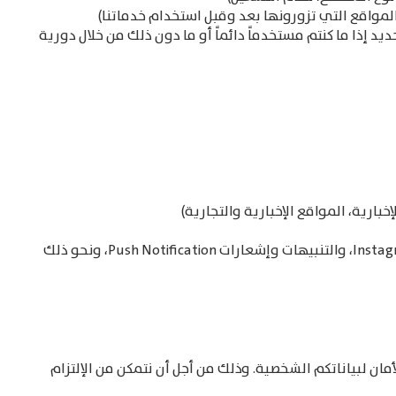
مواقع التي تزورونها بعد وقبل استخدام خدماتنا)
د إذا ما كنتم مستخدماً دائماً أو ما دون ذلك من خلال دورية
ارية، المواقع الإخبارية والتجارية)
معلومات تقنية حول كيفية إرسال وتلقي رسائل البريد الإلكتروني، والرسائل النصية القصيرة، ورسائل الـ WhatsApp، ورسائل الـ Instagram، والتنبيهات وإشعارات Push Notification، ونحو ذلك
ان لبياناتكم الشخصية. وذلك من أجل أن نتمكن من الإلتزام