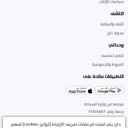
سياسات الإلغاء
اكتشف
الثقة والسلامة
مدونة دارز
وحداتي
انضم كمضيف
الشروط والخصوصية
التطبيقات متاحة على
مرخصة من وزارة السياحة
رخصة رقم
:
73104487
الفئة
:
حجز وحدات الضيافة
دارز
يتم استخدام ملفات تعريف الارتباط (كوكيز-cookies) لفهم
س.ت
:
1010886704