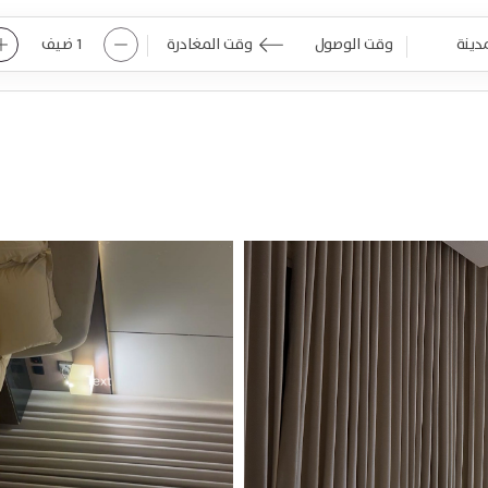
1
ضيف
Navigate
Navigate
backward
forward
to
to
interact
interact
with
with
the
the
calendar
calendar
and
and
select
select
a
a
date.
date.
Press
Press
the
the
question
question
mark
mark
key
key
to
to
get
get
the
the
keyboard
keyboard