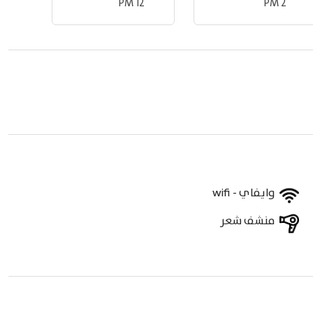
12 PM
2 PM
وايفاي - wifi
منشف شعر