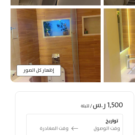
إظهار كل الصور
1,500 ر.س
/
لليلة
تواريخ