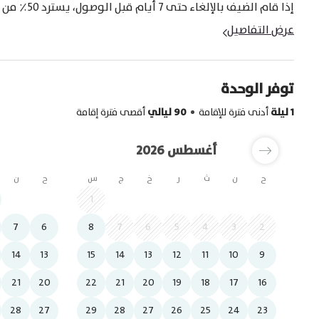
إذا قام الضيف بالإلغاء حتى 7 أيام قبل الوصول، يسترد 50٪ من المبلغ المدفوع
عرض التفاصيل
توفر الوحدة
1
ليلة
أدنى فترة للإقامة
90
ليالي
أقصى فترة إقامة
يوليو 2026
أغسطس 2026
ح
ن
ث
ر
خ
ج
س
ح
ن
4
1
3
2
1
7
6
11
8
10
7
9
6
8
5
7
4
6
3
2
5
14
13
18
15
17
14
16
13
12
15
14
11
10
13
12
9
21
20
22
25
24
21
20
23
22
19
21
18
20
17
19
16
28
27
29
28
31
30
27
29
26
28
25
27
24
26
23