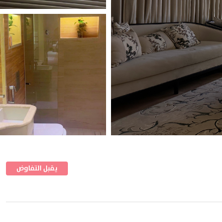
shortcuts
shortcuts
for
for
changing
changing
dates.
dates.
يقبل التفاوض