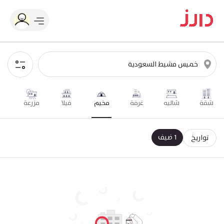
شقة
شاليه
غرفة
مخيم
فيلا
مزرعة
1 ضيف
تواريخ