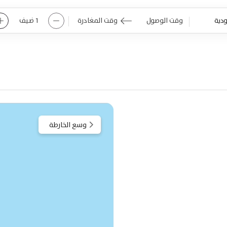
1
ضيف
Navigate
Navigate
backward
forward
to
to
interact
interact
with
with
the
the
calendar
calendar
and
and
select
select
a
a
وسع الخارطة
date.
date.
Press
Press
the
the
question
question
mark
mark
key
key
to
to
get
get
the
the
keyboard
keyboard