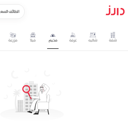
شقة
شاليه
غرفة
مخيم
فيلا
مزرعة