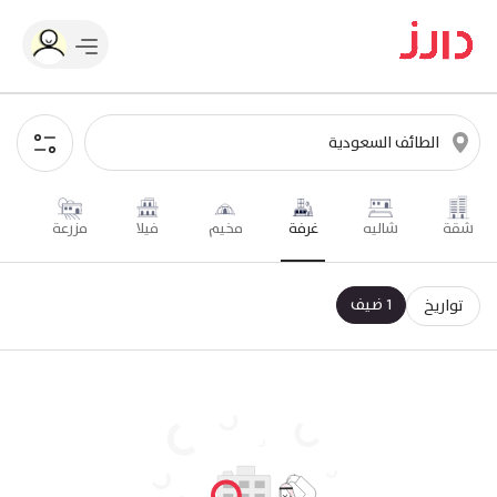
شقة
شاليه
غرفة
مخيم
فيلا
مزرعة
1 ضيف
تواريخ