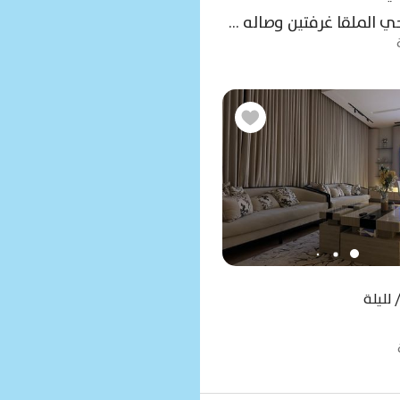
shortcuts
shortcuts
for
for
شقه عصريه حي الملقا غرفتين وصاله ومطبخ وثلاث دورات مياه دخول ذاتي
changing
changing
dates.
dates.
يقبل التفاوض
يقبل التفاوض
لليلة