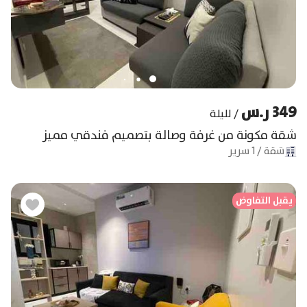
349 ر.س
/
لليلة
شقة مكونة من غرفة وصالة بتصميم فندقي مميز
شقة
/
1
سرير
يقبل التفاوض
يق