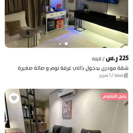
225 ر.س
/
لليلة
شقة مودرن بدخول ذاتي غرفة نوم و صالة صغيرة
شقة
/
1
سرير
يقبل التفاوض
يق