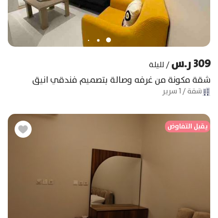
309 ر.س
/
لليلة
شقة مكونة من غرفه وصالة بتصميم فندقي انيق
شقة
/
1
سرير
يقبل التفاوض
يق