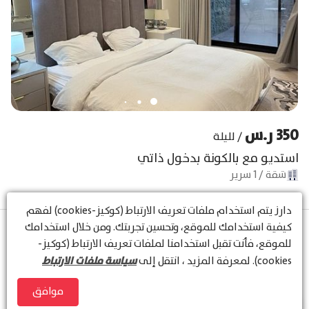
350 ر.س
/
لليلة
استديو مع بالكونة بدخول ذاتي
شقة
/
1
سرير
دارز
يتم استخدام ملفات تعريف الارتباط (كوكيز-cookies) لفهم
كيفية استخدامك للموقع، وتحسين تجربتك. ومن خلال استخدامك
للموقع، فأنت تقبل استخدامنا لملفات تعريف الارتباط (كوكيز-
1
سياسة ملفات الارتباط
cookies). لمعرفة المزيد ، انتقل إلى
1
–
1
of
1
الحجوزات
موافق
عرض الخريطة