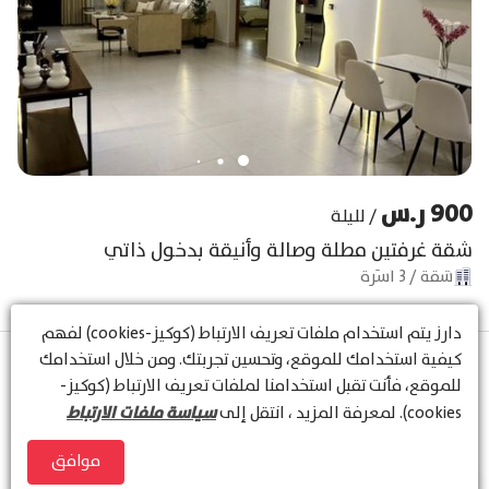
900 ر.س
/
لليلة
شقة غرفتين مطلة وصالة وأنيقة بدخول ذاتي
شقة
/
3
أسّرة
دارز
يتم استخدام ملفات تعريف الارتباط (كوكيز-cookies) لفهم
كيفية استخدامك للموقع، وتحسين تجربتك. ومن خلال استخدامك
للموقع، فأنت تقبل استخدامنا لملفات تعريف الارتباط (كوكيز-
1
سياسة ملفات الارتباط
cookies). لمعرفة المزيد ، انتقل إلى
1
–
1
of
1
الحجوزات
موافق
عرض الخريطة